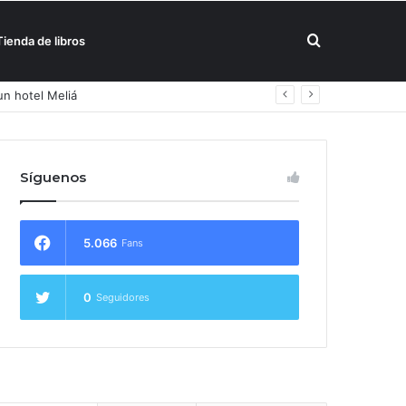
Buscar
Tienda de libros
un hotel Meliá
por
Síguenos
5.066
Fans
0
Seguidores