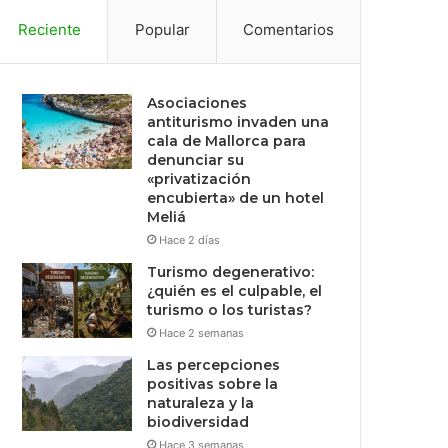
Reciente
Popular
Comentarios
Asociaciones
antiturismo invaden una
cala de Mallorca para
denunciar su
«privatización
encubierta» de un hotel
Meliá
Hace 2 días
Turismo degenerativo:
¿quién es el culpable, el
turismo o los turistas?
Hace 2 semanas
Las percepciones
positivas sobre la
naturaleza y la
biodiversidad
Hace 3 semanas