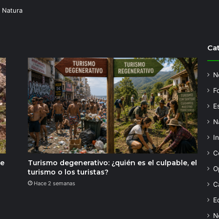
 Natura
Ca
N
F
Es
N
I
C
de
Turismo degenerativo: ¿quién es el culpable, el
O
turismo o los turistas?
Hace 2 semanas
C
Ed
N