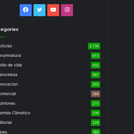
Facebook
Twitter
YouTube
Instagram
tegories
oticias
2.736
orumnatura
973
tilo de vida
432
aturaleza
387
nnovacion
305
omercial
288
piniones
275
ambio Climatico
236
itorial
228
ews
180