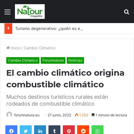
Menú
B
p
Turismo degenerativo: ¿quién es el culpable, el turismo o los turistas?
Inicio
/
Cambio Climatico
Cambio Climatico
Forumnatura
Noticias
El cambio climático origina
combustible climático
Muchos destinos turísticos rurales están
rodeados de combustible climático
forumnatura.eu
27 junio, 2022
1.250
1 minuto de lectura
Facebook
Twitter
LinkedIn
Tumblr
Pinterest
Reddit
WhatsApp