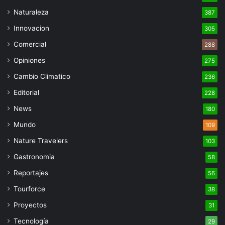
Naturaleza
387
Innovacion
305
Comercial
288
Opiniones
275
Cambio Climatico
236
Editorial
228
News
180
Mundo
109
Nature Travelers
103
Gastronomia
58
Reportajes
56
Tourforce
38
Proyectos
31
Tecnología
29