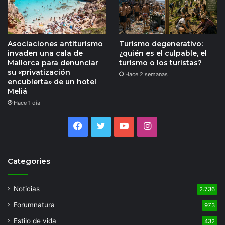
Asociaciones antiturismo
Turismo degenerativo:
invaden una cala de
¿quién es el culpable, el
Mallorca para denunciar
turismo o los turistas?
su «privatización
Hace 2 semanas
encubierta» de un hotel
Meliá
Hace 1 día
Facebook
Twitter
YouTube
Instagram
Categories
Noticias
2.736
Forumnatura
973
Estilo de vida
432