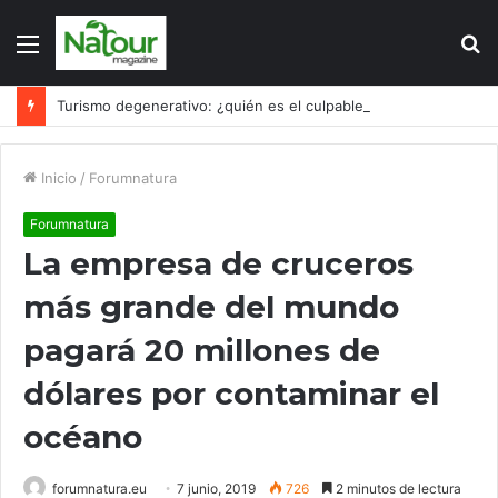
Menú
B
p
Turismo degenerativo: ¿quién es el culpable, el turismo o los turistas?
Inicio
/
Forumnatura
Forumnatura
La empresa de cruceros
más grande del mundo
pagará 20 millones de
dólares por contaminar el
océano
forumnatura.eu
7 junio, 2019
726
2 minutos de lectura