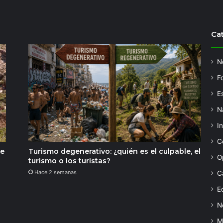
Ca
N
F
Es
N
I
C
de
Turismo degenerativo: ¿quién es el culpable, el
O
turismo o los turistas?
Hace 2 semanas
C
Ed
N
M