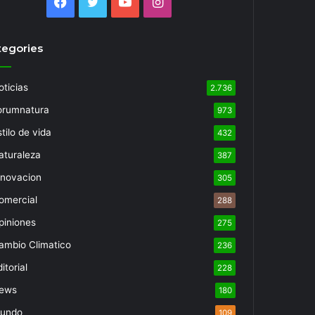
Facebook
Twitter
YouTube
Instagram
tegories
oticias
2.736
orumnatura
973
tilo de vida
432
aturaleza
387
nnovacion
305
omercial
288
piniones
275
ambio Climatico
236
itorial
228
ews
180
undo
109