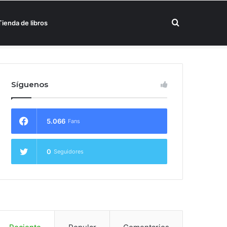
Buscar
Tienda de libros
un hotel Meliá
por
Síguenos
5.066
Fans
0
Seguidores