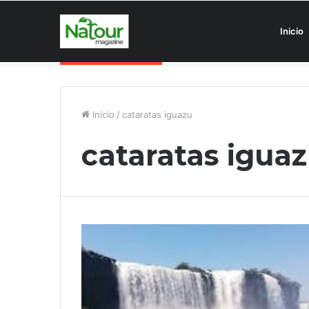
Inicio
Asociaciones antiturismo invade
Noticias de última hora
Inicio
/
cataratas iguazu
cataratas igua