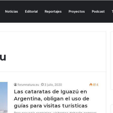
Noticias
Editorial
Reportajes
Proyectos
Podcast
n una cala de Mallorca para denunciar su «privatización encubierta» de 
zu
forumnatura.eu
3 julio, 2020
814
Las cataratas de Iguazú en
Argentina, obligan el uso de
guías para visitas turísticas