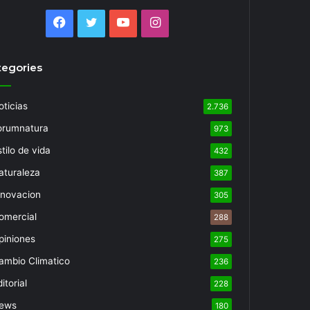
Facebook
Twitter
YouTube
Instagram
tegories
oticias
2.736
orumnatura
973
tilo de vida
432
aturaleza
387
nnovacion
305
omercial
288
piniones
275
ambio Climatico
236
itorial
228
ews
180