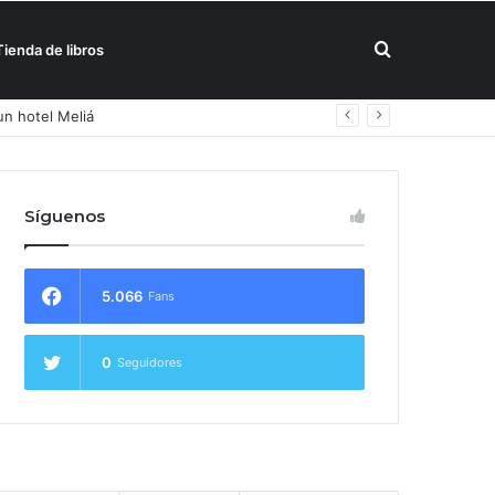
Buscar
Tienda de libros
un hotel Meliá
por
Síguenos
5.066
Fans
0
Seguidores