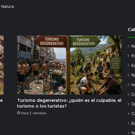
 Natura
Ca
N
F
Es
N
I
C
de
Turismo degenerativo: ¿quién es el culpable, el
O
turismo o los turistas?
Hace 2 semanas
C
Ed
N