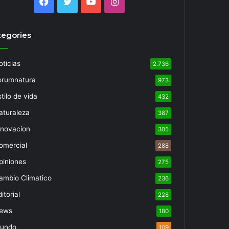
Facebook
Twitter
YouTube
Instagram
tegories
oticias
2.736
orumnatura
973
tilo de vida
432
aturaleza
387
nnovacion
305
omercial
288
piniones
275
ambio Climatico
236
itorial
228
ews
180
undo
109