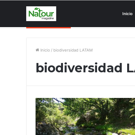
Inicio
Asociaciones antiturismo invade
Noticias de última hora
Inicio
/
biodiversidad LATAM
biodiversidad