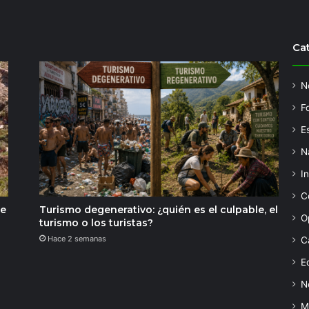
Ca
N
F
Es
N
I
C
de
Turismo degenerativo: ¿quién es el culpable, el
O
turismo o los turistas?
Hace 2 semanas
C
Ed
N
M