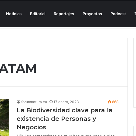
Noticias
Editorial
Reportajes
Proyectos
Podcast
n una cala de Mallorca para denunciar su «privatización encubierta» de 
 LATAM
forumnatura.eu
17 enero, 2023
868
La Biodiversidad clave para la
existencia de Personas y
Negocios