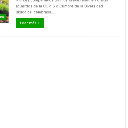
NR: Les compartimos un muy breve resumen d elos
acuerdos de la COP15 o Cumbre de la Diversidad
Biologica, celebrada…
ura
Leer más »