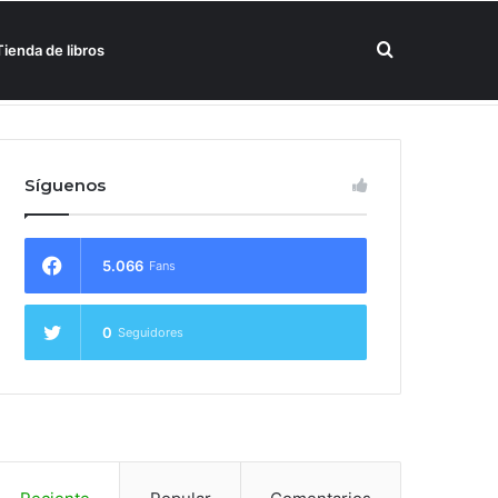
Buscar
Tienda de libros
un hotel Meliá
por
Síguenos
5.066
Fans
0
Seguidores