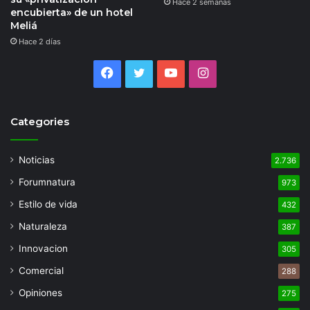
Hace 2 semanas
encubierta» de un hotel
Meliá
Hace 2 días
Facebook
Twitter
YouTube
Instagram
Categories
Noticias
2.736
Forumnatura
973
Estilo de vida
432
Naturaleza
387
Innovacion
305
Comercial
288
Opiniones
275