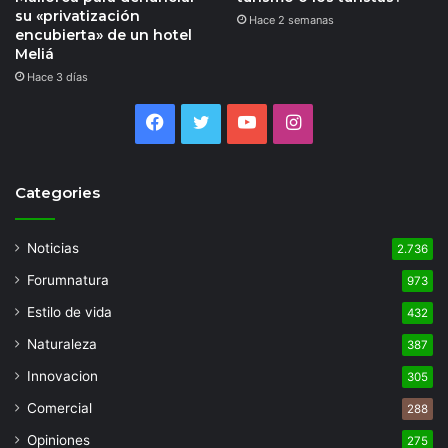
su «privatización
Hace 2 semanas
encubierta» de un hotel
Meliá
Hace 3 días
Facebook
Twitter
YouTube
Instagram
Categories
Noticias
2.736
Forumnatura
973
Estilo de vida
432
Naturaleza
387
Innovacion
305
Comercial
288
Opiniones
275