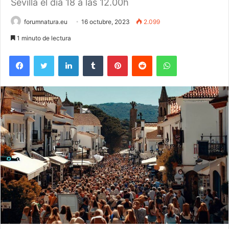
Sevilla el día 18 a las 12.00h
forumnatura.eu
16 octubre, 2023
2.099
1 minuto de lectura
Facebook
Twitter
LinkedIn
Tumblr
Pinterest
Reddit
WhatsApp