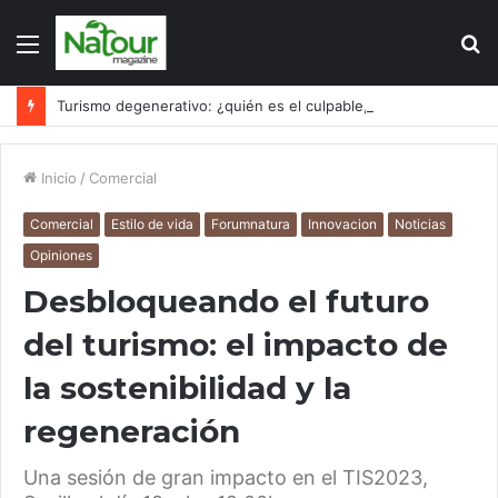
Menú
B
p
Turismo degenerativo: ¿quién es el culpable, el turismo o los turistas?
Inicio
/
Comercial
Comercial
Estilo de vida
Forumnatura
Innovacion
Noticias
Opiniones
Desbloqueando el futuro
del turismo: el impacto de
la sostenibilidad y la
regeneración
Una sesión de gran impacto en el TIS2023,