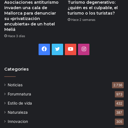
Asociaciones antiturismo
Turismo degenerativo:
invaden una cala de
¿quién es el culpable, el
Mallorca para denunciar
turismo o los turistas?
su «privatización
Hace 2 semanas
encubierta» de un hotel
Meliá
Hace 3 días
Facebook
Twitter
YouTube
Instagram
Categories
Noticias
2.736
Forumnatura
973
Estilo de vida
432
Naturaleza
387
Innovacion
305