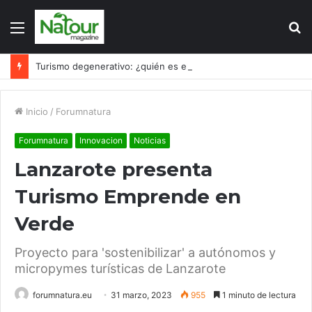
Menú
B
p
Turismo degenerativo: ¿quién es el culpable, el turismo o los turistas?
Inicio
/
Forumnatura
Forumnatura
Innovacion
Noticias
Lanzarote presenta
Turismo Emprende en
Verde
Proyecto para 'sostenibilizar' a autónomos y
micropymes turísticas de Lanzarote
forumnatura.eu
31 marzo, 2023
955
1 minuto de lectura