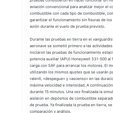
pruebas consistieron en hacer funcionar un m
aviación convencional para analizar mejor el 
combustible con cada tipo de combustible, co
garantizar el funcionamiento sin fisuras de los
avión durante el vuelo de prueba previsto.
Durante las pruebas en tierra en el vanguardis
aeronave se sometió primero a las actividades
iniciaron las pruebas de funcionamiento estac
potencia auxiliar (APU) Honeywell 331-500 al 
carga con SAF para arrancar los motores. El mo
utilizando los mismos ajustes que se usarán pa
ralentí, «despegue» y «ascenso» en las duracio
máxima velocidad e intensidad. A continuación
durante 15 minutos. Una vez finalizada la simu
aislaron en depósitos de combustible separad
de prueba. Ya finalizada la prueba en tierra, s
comparación y análisis.