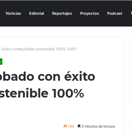
Noticias
Editorial
Reportajes
Proyectos
Podcast
n una cala de Mallorca para denunciar su «privatización encubierta» de 
 éxito combustible sostenible 100% (SAF)
s
obado con éxito
stenible 100%
784
3 minutos de lectura