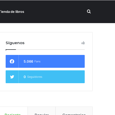
Buscar
Tienda de libros
un hotel Meliá
por
Síguenos
5.066
Fans
0
Seguidores