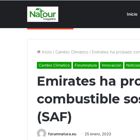
Inicio
Asociaciones antiturismo invade
Noticias de última hora
Inicio
/
Cambio Climatico
/
Emirates ha probado con
Cambio Climatico
Forumnatura
Innovacion
Noticia
Emirates ha pr
combustible so
(SAF)
forumnatura.eu
25 enero, 2023