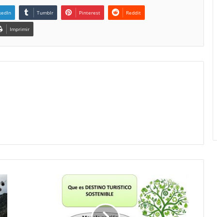
kedIn
Tumblr
Pinterest
Reddit
Imprimir