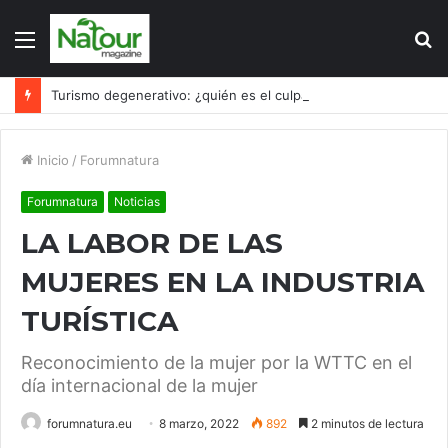
Menú
B
p
Turismo degenerativo: ¿quién es el culpable, el turismo o los turistas?
Inicio
/
Forumnatura
Forumnatura
Noticias
LA LABOR DE LAS
MUJERES EN LA INDUSTRIA
TURÍSTICA
Reconocimiento de la mujer por la WTTC en el
día internacional de la mujer
forumnatura.eu
8 marzo, 2022
892
2 minutos de lectura