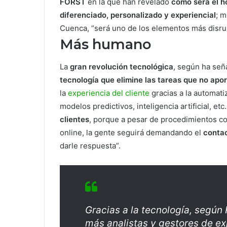
FORST
en la que han revelado
cómo será el h
diferenciado, personalizado y experiencial
; m
Cuenca, “será uno de los elementos más disru
Más humano
La
gran revolución tecnológica
, según ha señ
tecnología que elimine las tareas que no apor
la
experiencia del cliente
gracias a la automati
modelos predictivos, inteligencia artificial, e
clientes
, porque a pesar de procedimientos co
online, la gente seguirá demandando el
conta
darle respuesta”.
Gracias a la tecnología, según
más analistas y gestores de ex