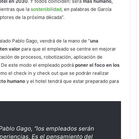
otel en 2030
. Y todos coinciden: será
más humano,
ientras que la
sostenibilidad
, en palabras de García
ptores de la próxima década”.
alado Pablo Gago, vendrá de la mano de “
una
ten valor
para que el empleado se centre en mejorar
zación de procesos, robotización, aplicación de
tc. De este modo el empleado podrá
poner el foco en los
mo el check in y check out que se podrán realizar
cto humano
y el hotel tendrá que estar preparado para
 Pablo Gago, “los empleados serán
periencias. Es el pensamiento del