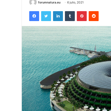
forumnatura.eu
6 julio, 2021
Facebook
Twitter
LinkedIn
Tumblr
Pinterest
Reddit