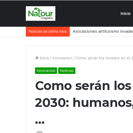
Inicio
Asociaciones antiturismo invade
Noticias de última hora
Inicio
/
Innovacion
/
Como serán los hoteles en el 
Innovacion
Noticias
Como serán los 
2030: humanos,
…