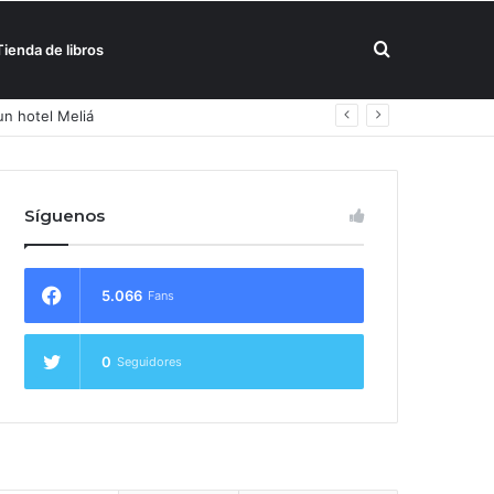
Buscar
Tienda de libros
un hotel Meliá
por
Síguenos
5.066
Fans
0
Seguidores