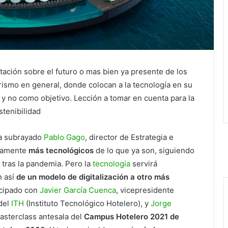
ación sobre el futuro o mas bien ya presente de los
urismo en general, donde colocan a la tecnología en su
 y no como objetivo. Lección a tomar en cuenta para la
stenibilidad
a subrayado
Pablo Gago
, director de Estrategia e
itamente
más tecnológicos
de lo que ya son, siguiendo
tras la pandemia. Pero la
tecnología
servirá
n así
de un modelo de digitalización a otro más
icipado con
Javier García Cuenca
, vicepresidente
del
ITH
(Instituto Tecnológico Hotelero), y
Jorge
Masterclass antesala del
Campus Hotelero 2021 de