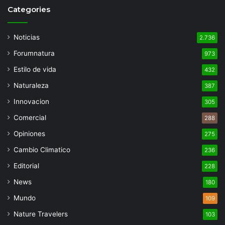
Categories
Noticias
2.736
Forumnatura
973
Estilo de vida
432
Naturaleza
387
Innovacion
305
Comercial
288
Opiniones
275
Cambio Climatico
236
Editorial
228
News
180
Mundo
109
Nature Travelers
103