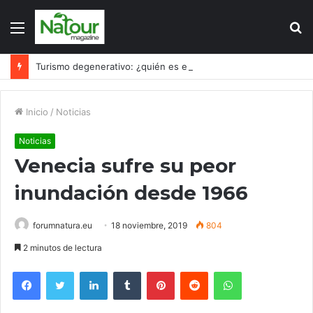
Menú
B
p
Turismo degenerativo: ¿quién es el culpable, el turismo o los turistas?
Inicio
/
Noticias
Noticias
Venecia sufre su peor
inundación desde 1966
forumnatura.eu
18 noviembre, 2019
804
2 minutos de lectura
Facebook
Twitter
LinkedIn
Tumblr
Pinterest
Reddit
WhatsApp