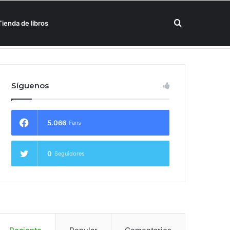
Buscar
Tienda de libros
un hotel Meliá
por
Síguenos
5.066
Fans
0
Seguidores