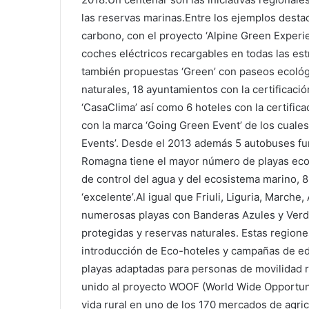
las reservas marinas.Entre los ejemplos destac
carbono, con el proyecto ‘Alpine Green Experi
coches eléctricos recargables en todas las estr
también propuestas ‘Green’ con paseos ecológi
naturales, 18 ayuntamientos con la certificació
‘CasaClima’ así como 6 hoteles con la certific
con la marca ‘Going Green Event’ de los cuale
Events’. Desde el 2013 además 5 autobuses fun
Romagna tiene el mayor número de playas ecoló
de control del agua y del ecosistema marino, 8
‘excelente’.Al igual que Friuli, Liguria, Marche
numerosas playas con Banderas Azules y Verde
protegidas y reservas naturales. Estas regione
introducción de Eco-hoteles y campañas de e
playas adaptadas para personas de movilidad 
unido al proyecto WOOF (World Wide Opportuni
vida rural en uno de los 170 mercados de agric