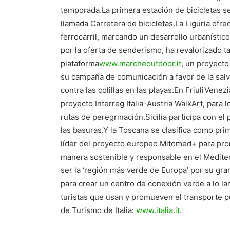
temporada.La primera estación de bicicletas se
llamada Carretera de bicicletas.La Liguria ofrec
ferrocarril, marcando un desarrollo urbanístic
por la oferta de senderismo, ha revalorizado 
plataforma
www.marcheoutdoor.it
, un proyecto
su campaña de comunicación a favor de la sal
contra las colillas en las playas.En FriuliVene
proyecto Interreg Italia-Austria WalkArt, para
rutas de peregrinación.Sicilia participa con e
las basuras.Y la Toscana se clasifica como prim
líder del proyecto europeo Mitomed+ para prom
manera sostenible y responsable en el Medite
ser la ‘región más verde de Europa’ por su gra
para crear un centro de conexión verde a lo l
turistas que usan y promueven el transporte 
de Turismo de Italia:
www.italia.it
.