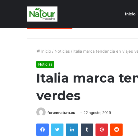
Inicio
Asociaciones antiturismo invade
Noticias de última hora
Inicio
/
Noticias
/
Italia marca tendencia en viajes 
Noticias
Italia marca te
verdes
forumnatura.eu
22 agosto, 2019
Facebook
Twitter
LinkedIn
Tumblr
Pinterest
Reddit