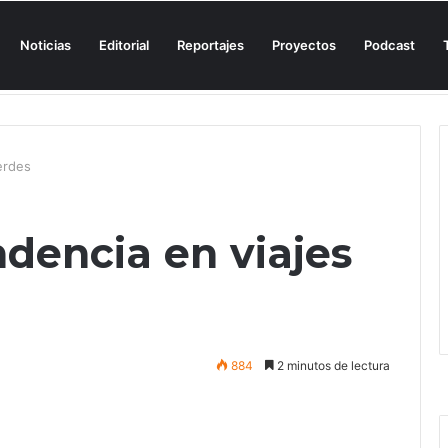
Noticias
Editorial
Reportajes
Proyectos
Podcast
n una cala de Mallorca para denunciar su «privatización encubierta» de 
verdes
ndencia en viajes
884
2 minutos de lectura