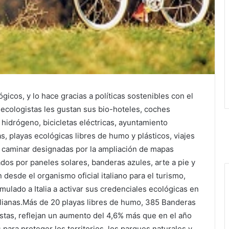
ógicos, y lo hace gracias a políticas sostenibles con el
 ecologistas les gustan sus bio-hoteles, coches
hidrógeno, bicicletas eléctricas, ayuntamiento
s, playas ecológicas libres de humo y plásticos, viajes
ara caminar designadas por la ampliación de mapas
dos por paneles solares, banderas azules, arte a pie y
esde el organismo oficial italiano para el turismo,
mulado a Italia a activar sus credenciales ecológicas en
talianas.Más de 20 playas libres de humo, 385 Banderas
ostas, reflejan un aumento del 4,6% más que en el año
 para proteger los territorios, los parques naturales y