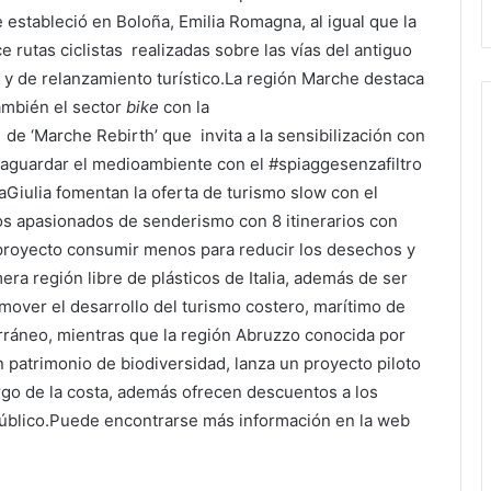
 estableció en Boloña, Emilia Romagna, al igual que la
e rutas ciclistas realizadas sobre las vías del antiguo
o y de relanzamiento turístico.La región Marche destaca
también el sector
bike
con la
 de ‘Marche Rebirth’ que invita a la sensibilización con
vaguardar el medioambiente con el #spiaggesenzafiltro
ziaGiulia fomentan la oferta de turismo slow con el
 los apasionados de senderismo con 8 itinerarios con
l proyecto consumir menos para reducir los desechos y
era región libre de plásticos de Italia, además de ser
over el desarrollo del turismo costero, marítimo de
rráneo, mientras que la región Abruzzo conocida por
n patrimonio de biodiversidad, lanza un proyecto piloto
argo de la costa, además ofrecen descuentos a los
público.Puede encontrarse más información en la web