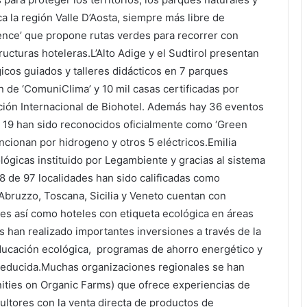
a la región Valle D’Aosta, siempre más libre de
ence’ que propone rutas verdes para recorrer con
ucturas hoteleras.L’Alto Adige y el Sudtirol presentan
cos guiados y talleres didácticos en 7 parques
n de ‘ComuniClima’ y 10 mil casas certificadas por
ación Internacional de Biohotel. Además hay 36 eventos
s 19 han sido reconocidos oficialmente como ‘Green
cionan por hidrogeno y otros 5 eléctricos.Emilia
gicas instituido por Legambiente y gracias al sistema
8 de 97 localidades han sido calificadas como
, Abruzzo, Toscana, Sicilia y Veneto cuentan con
s así como hoteles con etiqueta ecológica en áreas
s han realizado importantes inversiones a través de la
ducación ecológica, programas de ahorro energético y
reducida.Muchas organizaciones regionales se han
ties on Organic Farms) que ofrece experiencias de
ultores con la venta directa de productos de