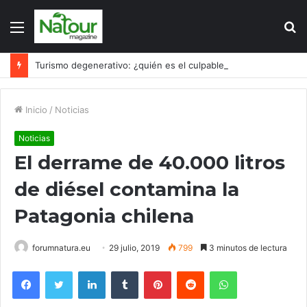
Menú
B
p
Turismo degenerativo: ¿quién es el culpable, el turismo o los turistas?
Inicio
/
Noticias
Noticias
El derrame de 40.000 litros
de diésel contamina la
Patagonia chilena
forumnatura.eu
29 julio, 2019
799
3 minutos de lectura
Facebook
Twitter
LinkedIn
Tumblr
Pinterest
Reddit
WhatsApp