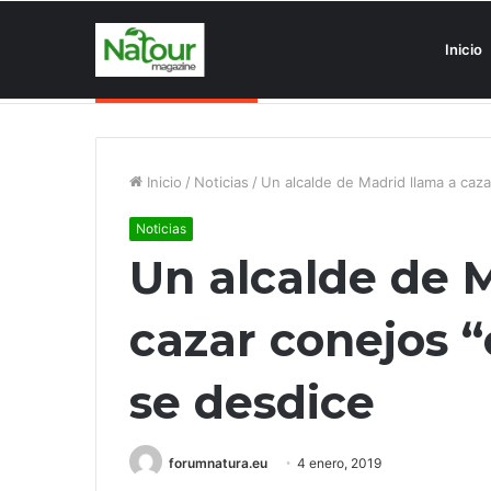
Inicio
Asociaciones antiturismo invade
Noticias de última hora
Inicio
/
Noticias
/
Un alcalde de Madrid llama a caza
Noticias
Un alcalde de 
cazar conejos “
se desdice
forumnatura.eu
4 enero, 2019