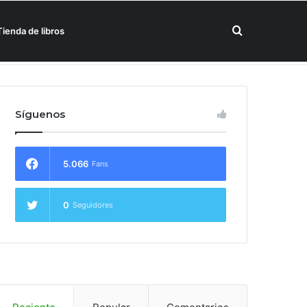
Buscar
Tienda de libros
un hotel Meliá
por
Síguenos
5.066
Fans
0
Seguidores