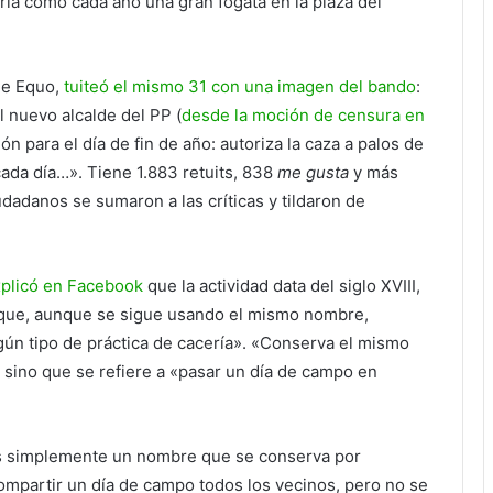
ría como cada año una gran fogata en la plaza del
de Equo,
tuiteó el mismo 31 con una imagen del bando
:
 nuevo alcalde del PP (
desde la moción de censura en
ón para el día de fin de año: autoriza la caza a palos de
cada día…». Tiene 1.883 retuits, 838
me gusta
y más
dadanos se sumaron a las críticas y tildaron de
xplicó en Facebook
que la actividad data del siglo XVIII,
que, aunque se sigue usando el mismo nombre,
ún tipo de práctica de cacería». «Conserva el mismo
 sino que se refiere a «pasar un día de campo en
es simplemente un nombre que se conserva por
compartir un día de campo todos los vecinos, pero no se