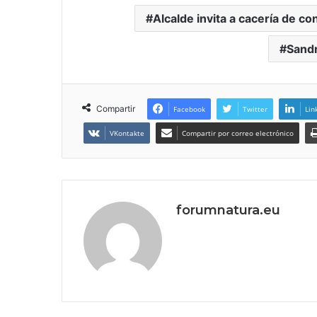
Alcalde invita a cacería de co
Sandr
Compartir
Facebook
Twitter
Lin
VKontakte
Compartir por correo electrónico
forumnatura.eu