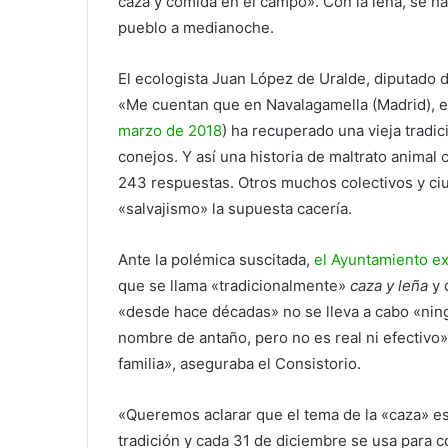
caza y comida en el campo». Con la leña, se ha
pueblo a medianoche.
El ecologista Juan López de Uralde, diputado 
«Me cuentan que en Navalagamella (Madrid), el
marzo de 2018
) ha recuperado una vieja tradici
conejos. Y así una historia de maltrato animal 
243 respuestas. Otros muchos colectivos y ciu
«salvajismo» la supuesta cacería.
Ante la polémica suscitada,
el Ayuntamiento e
que se llama «tradicionalmente»
caza y leña
y 
«desde hace décadas» no se lleva a cabo «ning
nombre de antaño, pero no es real ni efectivo»
familia», aseguraba el Consistorio.
«Queremos aclarar que el tema de la «caza» 
tradición y cada 31 de diciembre se usa para 