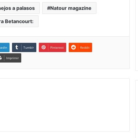
nejos a palasos
Natour magazine
a Betancourt:
kedIn
Tumblr
Pinterest
Reddit
Imprimir