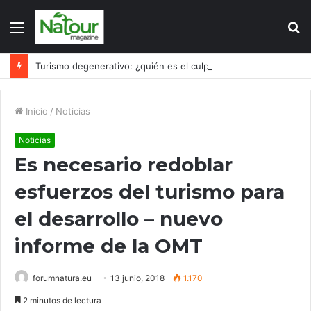
Menú
B
p
Turismo degenerativo: ¿quién es el culpable, el turismo o los turistas?
Inicio
/
Noticias
Noticias
Es necesario redoblar
esfuerzos del turismo para
el desarrollo – nuevo
informe de la OMT
forumnatura.eu
13 junio, 2018
1.170
2 minutos de lectura