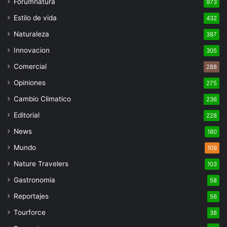
Forumnatura
973
Estilo de vida
432
Naturaleza
387
Innovacion
305
Comercial
288
Opiniones
275
Cambio Climatico
236
Editorial
228
News
180
Mundo
109
Nature Travelers
103
Gastronomia
58
Reportajes
56
Tourforce
38