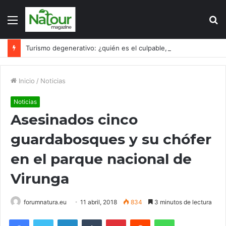
Menú
B
p
Turismo degenerativo: ¿quién es el culpable, el turismo o los turistas?
Inicio
/
Noticias
Noticias
Asesinados cinco
guardabosques y su chófer
en el parque nacional de
Virunga
forumnatura.eu
11 abril, 2018
834
3 minutos de lectura
Facebook
Twitter
LinkedIn
Tumblr
Pinterest
Reddit
WhatsApp