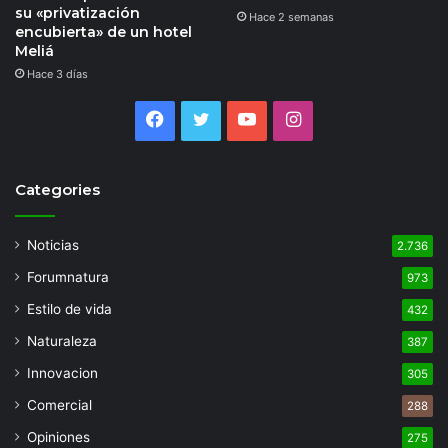
su «privatización
Hace 2 semanas
encubierta» de un hotel
Meliá
Hace 3 días
Facebook
Twitter
YouTube
Instagram
Categories
Noticias
2.736
Forumnatura
973
Estilo de vida
432
Naturaleza
387
Innovacion
305
Comercial
288
Opiniones
275