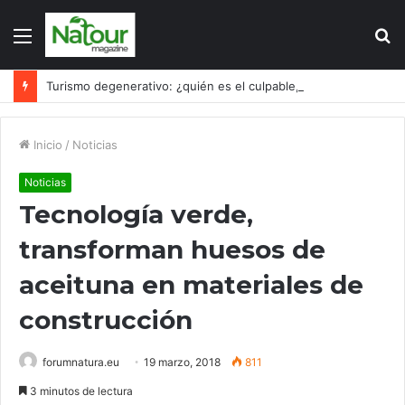
Menú
B
p
Turismo degenerativo: ¿quién es el culpable, el turismo o los turistas?
Inicio
/
Noticias
Noticias
Tecnología verde,
transforman huesos de
aceituna en materiales de
construcción
forumnatura.eu
19 marzo, 2018
811
3 minutos de lectura