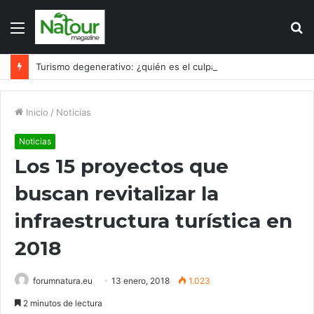
Menú
B
p
Turismo degenerativo: ¿quién es el culpable, el turismo o los turistas?
Inicio
/
Noticias
Noticias
Los 15 proyectos que
buscan revitalizar la
infraestructura turística en
2018
forumnatura.eu
13 enero, 2018
1.023
2 minutos de lectura