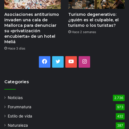
Asociaciones antiturismo
Turismo degenerativo:
invaden una cala de
¿quién es el culpable, el
Mallorca para denunciar
turismo o los turistas?
su «privatización
Hace 2 semanas
encubierta» de un hotel
Meliá
Hace 3 días
Facebook
Twitter
YouTube
Instagram
Categories
Noticias
2.736
Forumnatura
973
Estilo de vida
432
Naturaleza
387