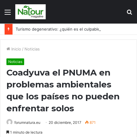
Menú
B
p
Turismo degenerativo: ¿quién es el culpable, el turismo o los turistas?
Inicio
/
Noticias
Noticias
Coadyuva el PNUMA en
problemas ambientales
que los países no pueden
enfrentar solos
forumnatura.eu
20 diciembre, 2017
871
1 minuto de lectura