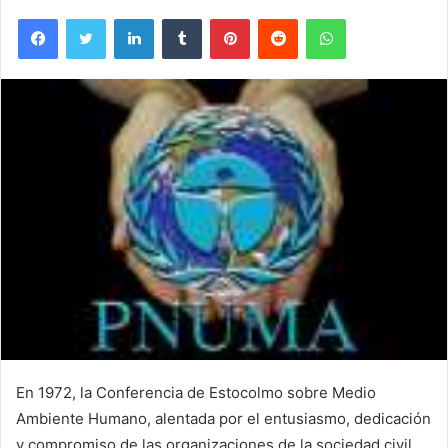
Facebook
Twitter
LinkedIn
Tumblr
Pinterest
Reddit
WhatsApp
En 1972, la Conferencia de Estocolmo sobre Medio
Ambiente Humano, alentada por el entusiasmo, dedicación
y compromiso de las organizaciones de la sociedad civil,