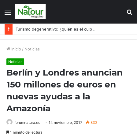
Menú
B
p
Turismo degenerativo: ¿quién es el culpable, el turismo o los turistas?
Inicio
/
Noticias
Noticias
Berlín y Londres anuncian
150 millones de euros en
nuevas ayudas a la
Amazonía
forumnatura.eu
14 noviembre, 2017
832
1 minuto de lectura