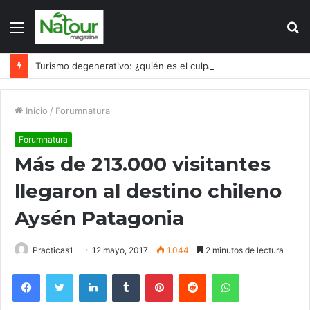
Menú
B
p
Turismo degenerativo: ¿quién es el culpable, el turismo o los turistas?
Inicio
/
Forumnatura
Forumnatura
Más de 213.000 visitantes
llegaron al destino chileno
Aysén Patagonia
Practicas1
12 mayo, 2017
1.044
2 minutos de lectura
Facebook
Twitter
LinkedIn
Tumblr
Pinterest
Reddit
WhatsApp