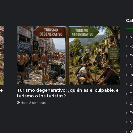
Ca
N
F
Es
N
I
C
de
Turismo degenerativo: ¿quién es el culpable, el
O
turismo o los turistas?
Hace 2 semanas
C
Ed
N
M