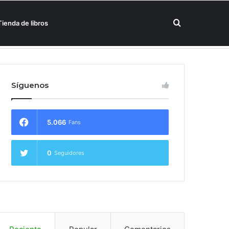
Buscar
Tienda de libros
un hotel Meliá
por
Síguenos
5.066
Fans
0
Seguidores