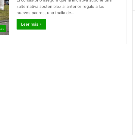
El consistorio asegura que la iniciativa supone una
«alternativa sostenible» al anterior regalo a los
nuevos padres, una toalla de…
Leer más »
ias