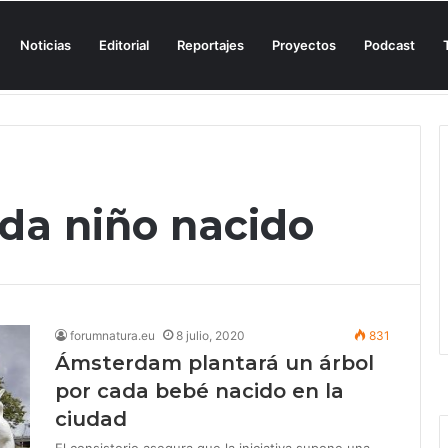
Noticias
Editorial
Reportajes
Proyectos
Podcast
n una cala de Mallorca para denunciar su «privatización encubierta» de 
ada niño nacido
forumnatura.eu
8 julio, 2020
831
Ámsterdam plantará un árbol
por cada bebé nacido en la
ciudad