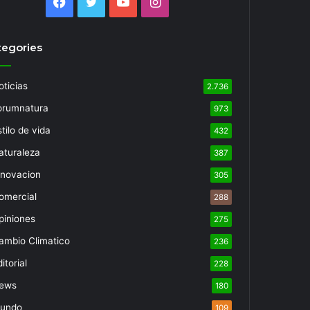
Facebook
Twitter
YouTube
Instagram
tegories
oticias
2.736
orumnatura
973
tilo de vida
432
aturaleza
387
nnovacion
305
omercial
288
piniones
275
ambio Climatico
236
itorial
228
ews
180
undo
109