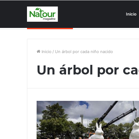
Inicio
Asociaciones antiturismo invade
Noticias de última hora
Inicio
/
Un árbol por cada niño nacido
Un árbol por c