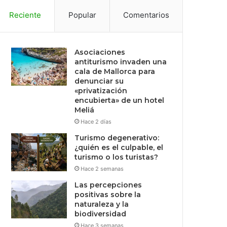
Reciente
Popular
Comentarios
Asociaciones
antiturismo invaden una
cala de Mallorca para
denunciar su
«privatización
encubierta» de un hotel
Meliá
Hace 2 días
Turismo degenerativo:
¿quién es el culpable, el
turismo o los turistas?
Hace 2 semanas
Las percepciones
positivas sobre la
naturaleza y la
biodiversidad
Hace 3 semanas