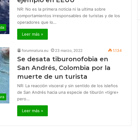
ejemplo en EEUU
NR: No es la primera noticia ni la ultima sobre
comportamientos irresponsables de turistas y de los
operadores que lo…
ida
Leer más »
forumnatura.eu
23 marzo, 2022
1.134
Se desata tiburonofobia en
San Andrés, Colombia por la
muerte de un turista
NR: La reacción visceral y sin sentido de los isleños
de San Andrés hacia una especie de tiburón «tigre»
ura
pero…
Leer más »