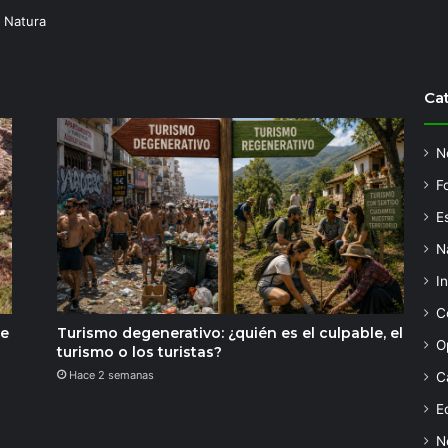
 Natura
Ca
N
F
Es
N
I
C
de
Turismo degenerativo: ¿quién es el culpable, el
O
turismo o los turistas?
Hace 2 semanas
C
Ed
N