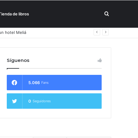
Buscar
Tienda de libros
un hotel Meliá
por
Síguenos
5.066
Fans
0
Seguidores