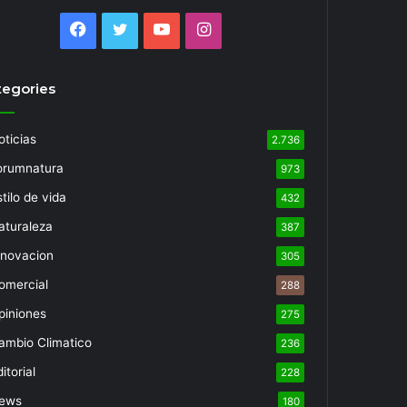
Facebook
Twitter
YouTube
Instagram
tegories
oticias
2.736
orumnatura
973
tilo de vida
432
aturaleza
387
nnovacion
305
omercial
288
piniones
275
ambio Climatico
236
itorial
228
ews
180