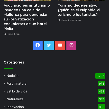
Asociaciones antiturismo
Turismo degenerativo:
invaden una cala de
¿quién es el culpable, el
Mallorca para denunciar
turismo o los turistas?
su «privatización
Hace 2 semanas
encubierta» de un hotel
Meliá
Hace 1 día
Facebook
Twitter
YouTube
Instagram
Categories
Noticias
2.736
Forumnatura
973
Estilo de vida
432
Naturaleza
387
Innovacion
305