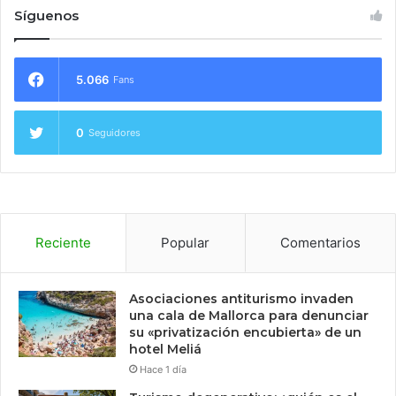
Síguenos
5.066
Fans
0
Seguidores
Reciente
Popular
Comentarios
Asociaciones antiturismo invaden
una cala de Mallorca para denunciar
su «privatización encubierta» de un
hotel Meliá
Hace 1 día