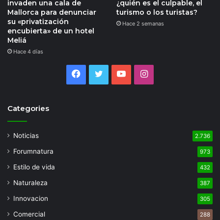
invaden una cala de
¿quién es el culpable, el
Mallorca para denunciar
turismo o los turistas?
su «privatización
Hace 2 semanas
encubierta» de un hotel
Meliá
Hace 4 días
Facebook
Twitter
YouTube
Instagram
Categories
Noticias
2.736
Forumnatura
973
Estilo de vida
432
Naturaleza
387
Innovacion
305
Comercial
288