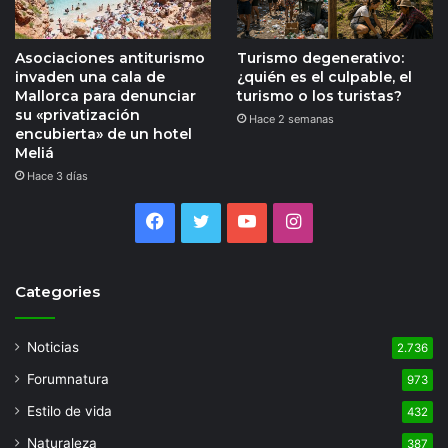
Asociaciones antiturismo
Turismo degenerativo:
invaden una cala de
¿quién es el culpable, el
Mallorca para denunciar
turismo o los turistas?
su «privatización
Hace 2 semanas
encubierta» de un hotel
Meliá
Hace 3 días
Facebook
Twitter
YouTube
Instagram
Categories
Noticias
2.736
Forumnatura
973
Estilo de vida
432
Naturaleza
387