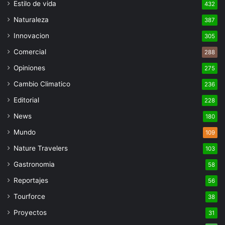
Estilo de vida
432
Naturaleza
387
Innovacion
305
Comercial
288
Opiniones
275
Cambio Climatico
236
Editorial
228
News
180
Mundo
109
Nature Travelers
103
Gastronomia
58
Reportajes
56
Tourforce
38
Proyectos
31