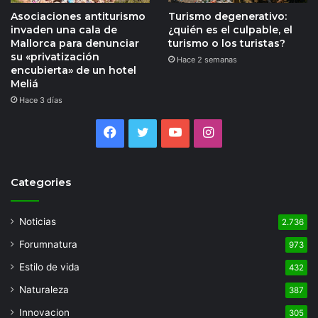
Asociaciones antiturismo
Turismo degenerativo:
invaden una cala de
¿quién es el culpable, el
Mallorca para denunciar
turismo o los turistas?
su «privatización
Hace 2 semanas
encubierta» de un hotel
Meliá
Hace 3 días
Facebook
Twitter
YouTube
Instagram
Categories
Noticias
2.736
Forumnatura
973
Estilo de vida
432
Naturaleza
387
Innovacion
305