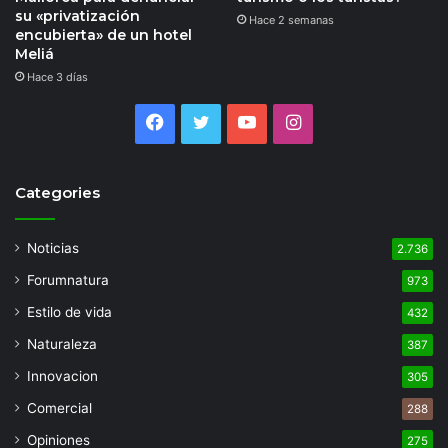
su «privatización
Hace 2 semanas
encubierta» de un hotel
Meliá
Hace 3 días
Facebook
Twitter
YouTube
Instagram
Categories
Noticias
2.736
Forumnatura
973
Estilo de vida
432
Naturaleza
387
Innovacion
305
Comercial
288
Opiniones
275