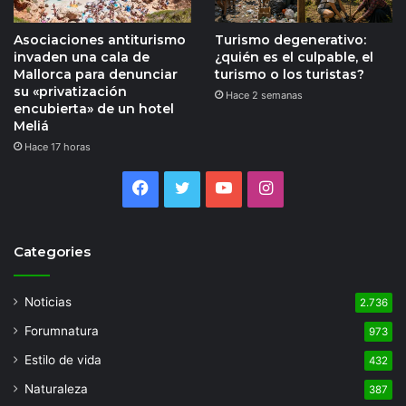
Asociaciones antiturismo
Turismo degenerativo:
invaden una cala de
¿quién es el culpable, el
Mallorca para denunciar
turismo o los turistas?
su «privatización
Hace 2 semanas
encubierta» de un hotel
Meliá
Hace 17 horas
Facebook
Twitter
YouTube
Instagram
Categories
Noticias
2.736
Forumnatura
973
Estilo de vida
432
Naturaleza
387