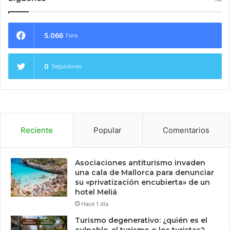
5.066
Fans
0
Seguidores
Reciente
Popular
Comentarios
Asociaciones antiturismo invaden
una cala de Mallorca para denunciar
su «privatización encubierta» de un
hotel Meliá
Hace 1 día
Turismo degenerativo: ¿quién es el
culpable, el turismo o los turistas?