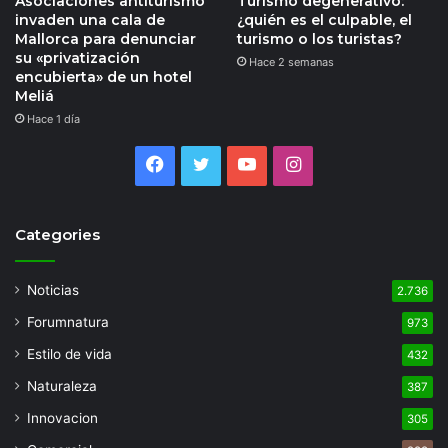
Asociaciones antiturismo
Turismo degenerativo:
invaden una cala de
¿quién es el culpable, el
Mallorca para denunciar
turismo o los turistas?
su «privatización
Hace 2 semanas
encubierta» de un hotel
Meliá
Hace 1 día
Facebook
Twitter
YouTube
Instagram
Categories
Noticias
2.736
Forumnatura
973
Estilo de vida
432
Naturaleza
387
Innovacion
305