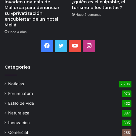
invaden una cala de
¿quién es el culpable, el
Mallorca para denunciar
turismo o los turistas?
su «privatización
Hace 2 semanas
encubierta» de un hotel
Meliá
Hace 4 días
Facebook
Twitter
YouTube
Instagram
Categories
Noticias
2.736
Forumnatura
973
Estilo de vida
432
Naturaleza
387
Innovacion
305
Comercial
288