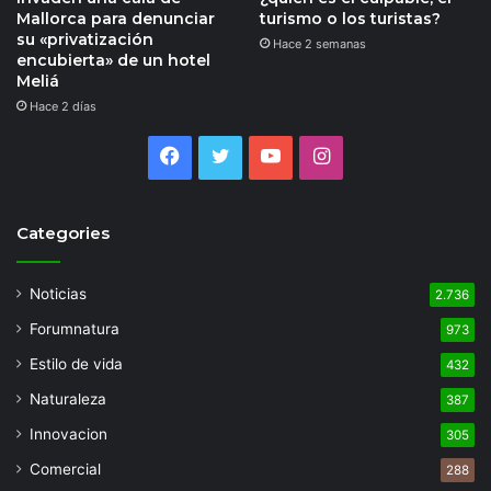
Mallorca para denunciar
turismo o los turistas?
su «privatización
Hace 2 semanas
encubierta» de un hotel
Meliá
Hace 2 días
Facebook
Twitter
YouTube
Instagram
Categories
Noticias
2.736
Forumnatura
973
Estilo de vida
432
Naturaleza
387
Innovacion
305
Comercial
288