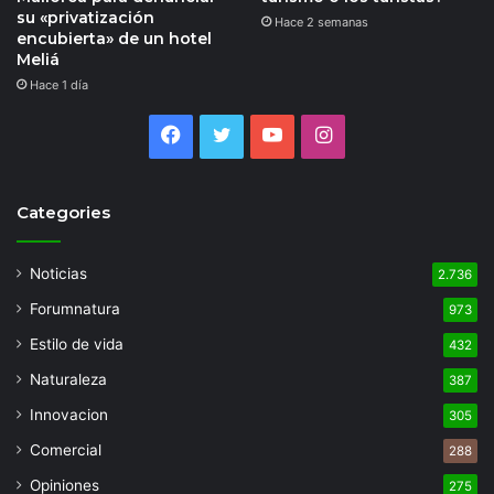
su «privatización
Hace 2 semanas
encubierta» de un hotel
Meliá
Hace 1 día
Facebook
Twitter
YouTube
Instagram
Categories
Noticias
2.736
Forumnatura
973
Estilo de vida
432
Naturaleza
387
Innovacion
305
Comercial
288
Opiniones
275