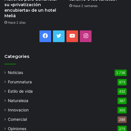
su «privatización
Hace 2 semanas
encubierta» de un hotel
Meliá
Hace 2 días
Facebook
Twitter
YouTube
Instagram
Categories
Noticias
2.736
Forumnatura
973
Estilo de vida
432
Naturaleza
387
Innovacion
305
Comercial
288
Opiniones
275