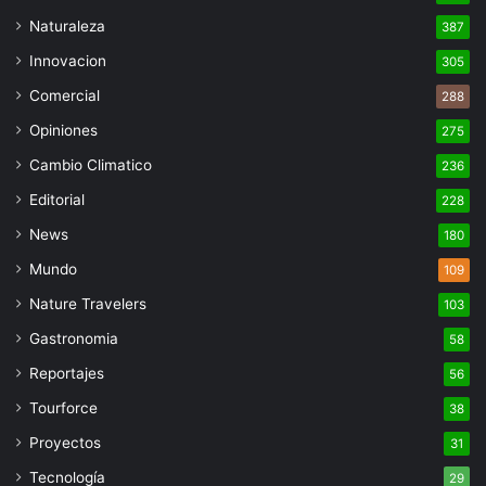
Naturaleza
387
Innovacion
305
Comercial
288
Opiniones
275
Cambio Climatico
236
Editorial
228
News
180
Mundo
109
Nature Travelers
103
Gastronomia
58
Reportajes
56
Tourforce
38
Proyectos
31
Tecnología
29