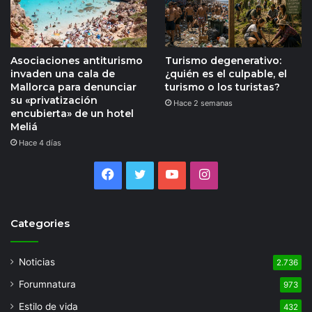
Asociaciones antiturismo
Turismo degenerativo:
invaden una cala de
¿quién es el culpable, el
Mallorca para denunciar
turismo o los turistas?
su «privatización
Hace 2 semanas
encubierta» de un hotel
Meliá
Hace 4 días
Facebook
Twitter
YouTube
Instagram
Categories
Noticias
2.736
Forumnatura
973
Estilo de vida
432