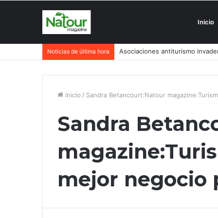
Inicio
Asociaciones antiturismo invade
Noticias de última hora
Inicio
/
Sandra Betancourt:Natour magazine:Turismo
Sandra Betanco
magazine:Turis
mejor negocio 