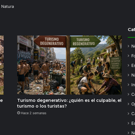
 Natura
Ca
N
F
Es
N
I
C
de
Turismo degenerativo: ¿quién es el culpable, el
O
turismo o los turistas?
Hace 2 semanas
C
Ed
N