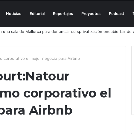
Noticias
Editorial
Reportajes
Proyectos
Podcast
n una cala de Mallorca para denunciar su «privatización encubierta» de 
 corporativo el mejor negocio para Airbnb
urt:Natour
mo corporativo el
para Airbnb