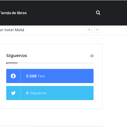
Buscar
Tienda de libros
un hotel Meliá
por
Síguenos
5.066
Fans
0
Seguidores