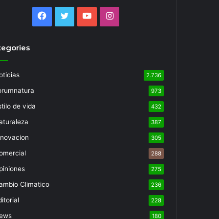
Facebook
Twitter
YouTube
Instagram
tegories
oticias
2.736
orumnatura
973
tilo de vida
432
aturaleza
387
nnovacion
305
omercial
288
piniones
275
ambio Climatico
236
itorial
228
ews
180