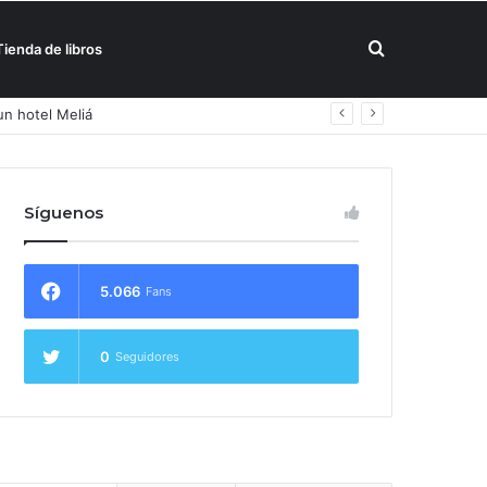
Buscar
Tienda de libros
un hotel Meliá
por
Síguenos
5.066
Fans
0
Seguidores