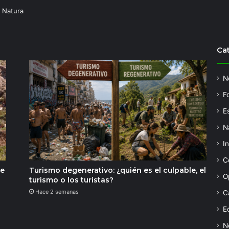
 Natura
Ca
N
F
Es
N
I
C
de
Turismo degenerativo: ¿quién es el culpable, el
O
turismo o los turistas?
Hace 2 semanas
C
Ed
N