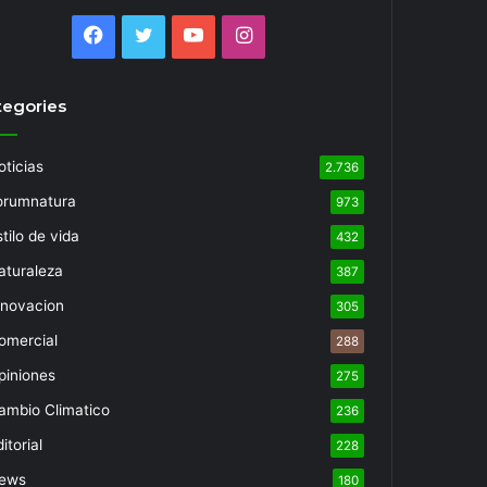
Facebook
Twitter
YouTube
Instagram
tegories
oticias
2.736
orumnatura
973
tilo de vida
432
aturaleza
387
nnovacion
305
omercial
288
piniones
275
ambio Climatico
236
itorial
228
ews
180