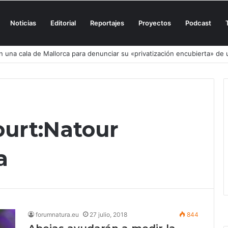
Noticias
Editorial
Reportajes
Proyectos
Podcast
n una cala de Mallorca para denunciar su «privatización encubierta» de 
urt:Natour
a
forumnatura.eu
27 julio, 2018
844