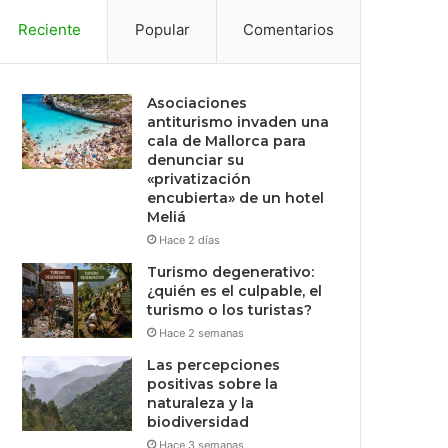
Reciente
Popular
Comentarios
Asociaciones
antiturismo invaden una
cala de Mallorca para
denunciar su
«privatización
encubierta» de un hotel
Meliá
Hace 2 días
Turismo degenerativo:
¿quién es el culpable, el
turismo o los turistas?
Hace 2 semanas
Las percepciones
positivas sobre la
naturaleza y la
biodiversidad
Hace 3 semanas