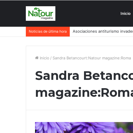
Inicio
Asociaciones antiturismo invade
Noticias de última hora
Inicio
/
Sandra Betancourt:Natour magazine:Roma
Sandra Betanco
magazine:Rom