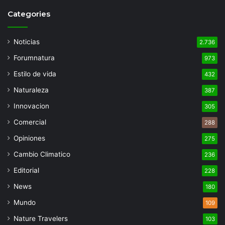
Categories
Noticias
2.736
Forumnatura
973
Estilo de vida
432
Naturaleza
387
Innovacion
305
Comercial
288
Opiniones
275
Cambio Climatico
236
Editorial
228
News
180
Mundo
109
Nature Travelers
103