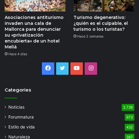
Asociaciones antiturismo
Turismo degenerativo:
invaden una cala de
¿quién es el culpable, el
Mallorca para denunciar
turismo o los turistas?
su «privatización
Hace 2 semanas
encubierta» de un hotel
Meliá
Hace 4 días
Facebook
Twitter
YouTube
Instagram
Categories
Noticias
2.736
Forumnatura
973
Estilo de vida
432
Naturaleza
387