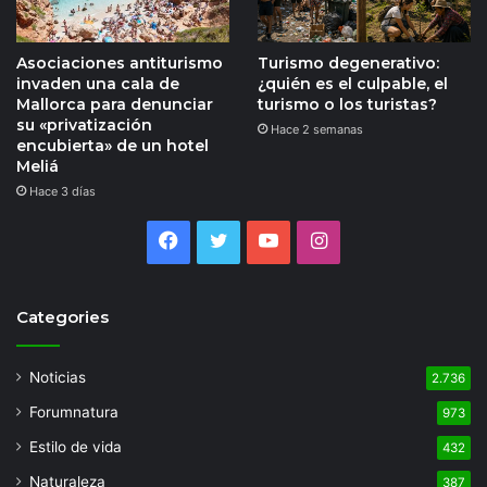
Asociaciones antiturismo
Turismo degenerativo:
invaden una cala de
¿quién es el culpable, el
Mallorca para denunciar
turismo o los turistas?
su «privatización
Hace 2 semanas
encubierta» de un hotel
Meliá
Hace 3 días
Facebook
Twitter
YouTube
Instagram
Categories
Noticias
2.736
Forumnatura
973
Estilo de vida
432
Naturaleza
387