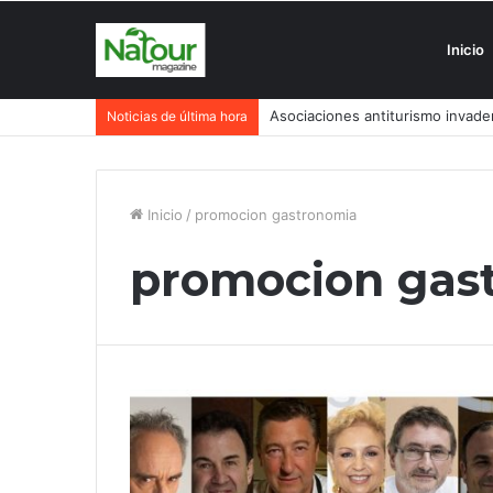
Inicio
Asociaciones antiturismo invade
Noticias de última hora
Inicio
/
promocion gastronomia
promocion gas