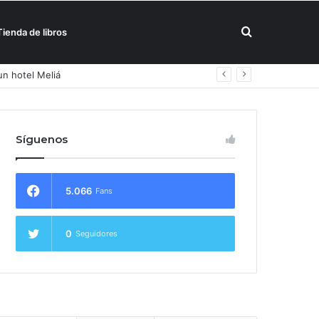
Buscar
Tienda de libros
un hotel Meliá
por
Síguenos
5.066
Fans
0
Seguidores