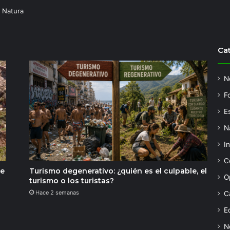
 Natura
Ca
N
F
Es
N
I
C
de
Turismo degenerativo: ¿quién es el culpable, el
O
turismo o los turistas?
Hace 2 semanas
C
Ed
N