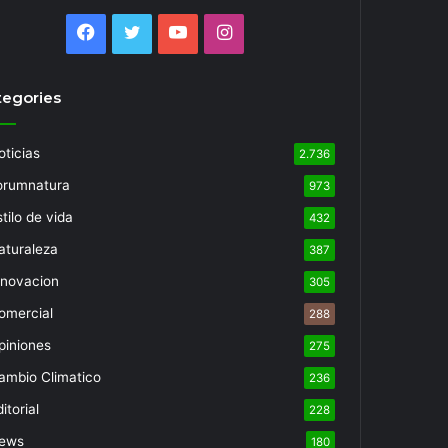
Facebook
Twitter
YouTube
Instagram
tegories
oticias
2.736
orumnatura
973
tilo de vida
432
aturaleza
387
nnovacion
305
omercial
288
piniones
275
ambio Climatico
236
itorial
228
ews
180