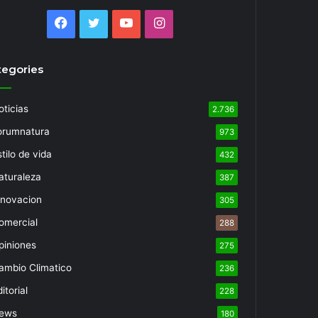
Facebook
Twitter
YouTube
Instagram
tegories
oticias
2.736
orumnatura
973
tilo de vida
432
aturaleza
387
nnovacion
305
omercial
288
piniones
275
ambio Climatico
236
itorial
228
ews
180