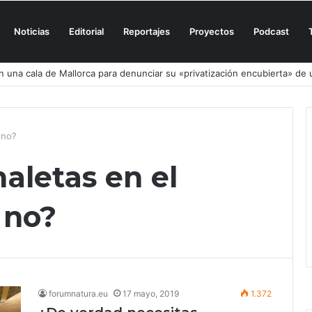
Noticias
Editorial
Reportajes
Proyectos
Podcast
n una cala de Mallorca para denunciar su «privatización encubierta» de 
 no?
maletas en el
 no?
forumnatura.eu
17 mayo, 2019
1.372