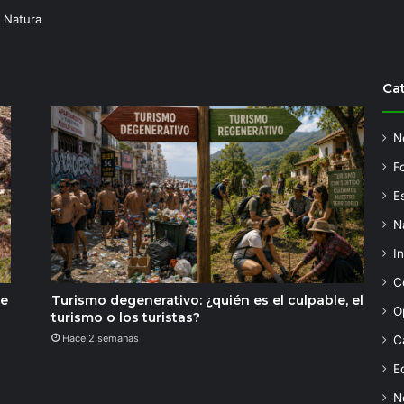
 Natura
Ca
N
F
Es
N
I
C
de
Turismo degenerativo: ¿quién es el culpable, el
O
turismo o los turistas?
Hace 2 semanas
C
Ed
N