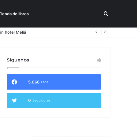
Buscar
Tienda de libros
un hotel Meliá
por
Síguenos
5.066
Fans
0
Seguidores