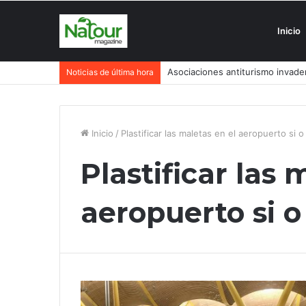
Inicio
Asociaciones antiturismo invade
Noticias de última hora
Inicio
/
Plastificar las maletas en el aeropuerto si o
Plastificar las 
aeropuerto si o