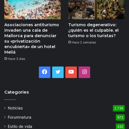
Asociaciones antiturismo
Turismo degenerativo:
invaden una cala de
¿quién es el culpable, el
Mallorca para denunciar
turismo o los turistas?
su «privatización
Hace 2 semanas
encubierta» de un hotel
Meliá
Hace 3 días
Facebook
Twitter
YouTube
Instagram
Categories
Noticias
2.736
Forumnatura
973
Estilo de vida
432