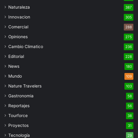
Naturaleza
387
Innovacion
305
Comercial
288
Opiniones
275
Cambio Climatico
236
Editorial
228
News
180
Mundo
109
Nature Travelers
103
Gastronomia
58
Reportajes
56
Tourforce
38
Proyectos
31
Tecnología
29