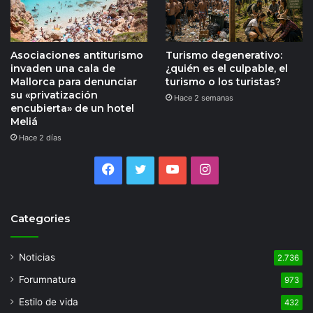
Asociaciones antiturismo
Turismo degenerativo:
invaden una cala de
¿quién es el culpable, el
Mallorca para denunciar
turismo o los turistas?
su «privatización
Hace 2 semanas
encubierta» de un hotel
Meliá
Hace 2 días
Facebook
Twitter
YouTube
Instagram
Categories
Noticias
2.736
Forumnatura
973
Estilo de vida
432