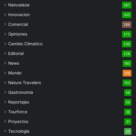
Naturaleza
387
Innovacion
305
Comercial
288
Opiniones
275
Cambio Climatico
236
Editorial
228
News
180
Mundo
109
Nature Travelers
103
Gastronomia
58
Reportajes
56
Tourforce
38
Proyectos
31
Tecnología
29