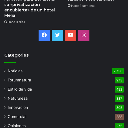
su «privatización
Hace 2 semanas
encubierta» de un hotel
Meliá
Hace 3 días
Facebook
Twitter
YouTube
Instagram
Categories
Noticias
2.736
Forumnatura
973
Estilo de vida
432
Naturaleza
387
Innovacion
305
Comercial
288
Opiniones
275