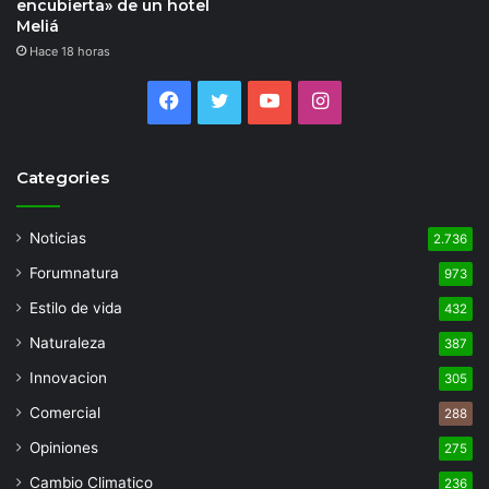
encubierta» de un hotel
Meliá
Hace 18 horas
Facebook
Twitter
YouTube
Instagram
Categories
Noticias
2.736
Forumnatura
973
Estilo de vida
432
Naturaleza
387
Innovacion
305
Comercial
288
Opiniones
275
Cambio Climatico
236